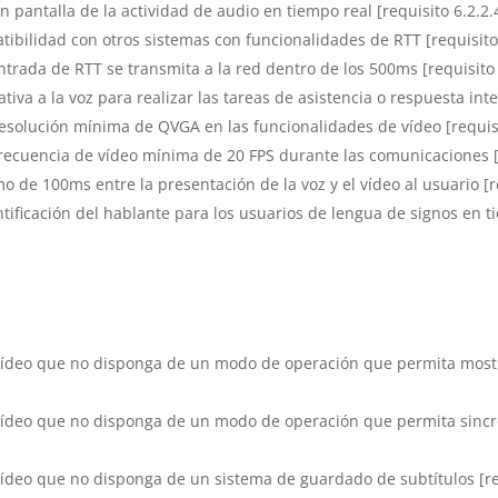
n pantalla de la actividad de audio en tiempo real [requisito 6.2.
tibilidad con otros sistemas con funcionalidades de RTT [requisit
ntrada de RTT se transmita a la red dentro de los 500ms [requisito
iva a la voz para realizar las tareas de asistencia o respuesta int
esolución mínima de QVGA en las funcionalidades de vídeo [requis
recuencia de vídeo mínima de 20 FPS durante las comunicaciones [
 de 100ms entre la presentación de la voz y el vídeo al usuario [
ificación del hablante para los usuarios de lengua de signos en t
vídeo que no disponga de un modo de operación que permita mostrar 
vídeo que no disponga de un modo de operación que permita sincron
vídeo que no disponga de un sistema de guardado de subtítulos [r