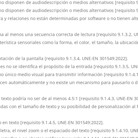
no disponen de audiodescripción o medios alternativos [requisito 
no disponen de audiodescripción o medios alternativos [requisito 
a y relaciones no están determinadas por software o no tienen alt
a al menos una secuencia correcta de lectura [requisito 9.1.3.2, 
rística sensoriales como la forma, el color, el tamaño, la ubicación
ntación de la pantalla [requisito 9.1.3.4, UNE-EN 301549:2022].
es no se identifica el propósito de la entrada [requisito 9.1.3.5, 
mo único medio visual para transmitir información [requisito 9.1.4
cen automáticamente y no existe un mecanismo para pausarlo o de
 texto podría no ser de al menos 4.5:1 [requisito 9.1.4.3, UNE-EN 3
das con el tamaño de texto y su posibilidad de personalización al
en texto [requisito 9.1.4.5, UNE-EN 301549:2022].
letra, el nivel zoom o el espaciado del texto [requisito 9.1.4.10, U