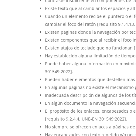
Contraste insuficiente en componentes de la 
Existe texto que al cambiar los espacios y a
Cuando un elemento recibe el puntero o el f
cambiar el foco del ratón [requisito 9.1.4.1
Existen páginas donde la navegación por tec
Existen componentes que al recibir el foco i
Existen atajos de teclado que no funcionan [
Hay establecido alguna limitación de tiempo
Puede haber alguna información en movimien
301549:2022].
Pueden haber elementos que destellen más d
En algunas páginas no existe el mecanismo p
Inadecuada descripción de algunos de los tí
En algún documento la navegación secuencial
El propósito de los enlaces, encabezados o e
[requisito 9.2.4.4, UNE-EN 301549:2022].
No siempre se ofrecen enlaces a páginas de 
Hay encabezados con texto repetido y/o poco