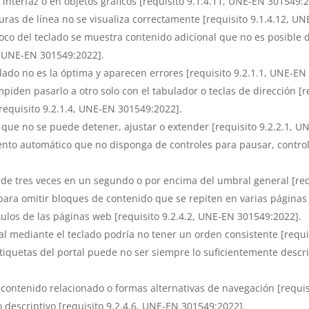
interfaz o en objetos gráficos [requisito 9.1.4.11, UNE-EN 301549:2
lturas de línea no se visualiza correctamente [requisito 9.1.4.12, U
oco del teclado se muestra contenido adicional que no es posible 
3, UNE-EN 301549:2022].
lado no es la óptima y aparecen errores [requisito 9.2.1.1, UNE-EN
mpiden pasarlo a otro solo con el tabulador o teclas de dirección [
requisito 9.2.1.4, UNE-EN 301549:2022].
 que no se puede detener, ajustar o extender [requisito 9.2.2.1, 
to automático que no disponga de controles para pausar, controlar
e tres veces en un segundo o por encima del umbral general [requ
ara omitir bloques de contenido que se repiten en varias páginas 
tulos de las páginas web [requisito 9.2.4.2, UNE-EN 301549:2022].
 mediante el teclado podría no tener un orden consistente [requi
tiquetas del portal puede no ser siempre lo suficientemente descri
contenido relacionado o formas alternativas de navegación [requis
 descriptivo [requisito 9.2.4.6, UNE-EN 301549:2022].