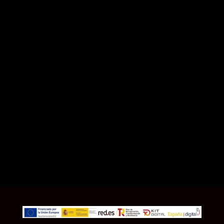
+34 633142096

info@blanchadvocats.es

Aribau 168, 1º 1ª 08036 Barcelona
