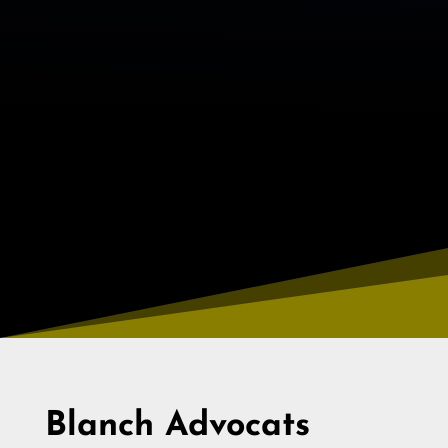

5 Años de experiencia

Hablamos Inglés

Trabajamos en toda España
Blanch Advocats